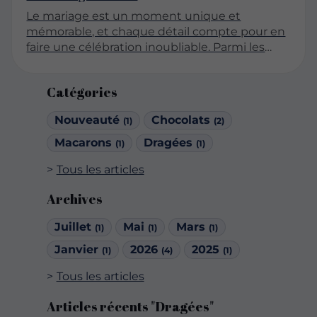
Le mariage est un moment unique et
mémorable, et chaque détail compte pour en
faire une célébration inoubliable. Parmi les
multiples choix à faire, les dragées occupent
une place particulière. Ces petites douceurs,
Catégories
souvent associées à des traditions, sont
devenues un incontournable lors des
Nouveauté
Chocolats
(1)
(2)
réceptions nuptiales. Mais alors, combien de
dragées prévoir par invité pour garantir un
Macarons
Dragées
(1)
(1)
mariage réussi ? Cet article se propose
Tous les articles
d'explorer cette question sous différents
angles.
Archives
Juillet
Mai
Mars
(1)
(1)
(1)
Janvier
2026
2025
(1)
(4)
(1)
Tous les articles
Articles récents "Dragées"