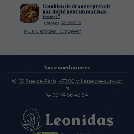
Combien de dragées prévoir
par invité pour un mariage
réussi ?
02/05/2026
Dragées
Plus d'articles "Dragées"
Nos coordonnées
15 Rue de Paris,
47300
Villeneuve-sur-Lot
09 74 56 45 54