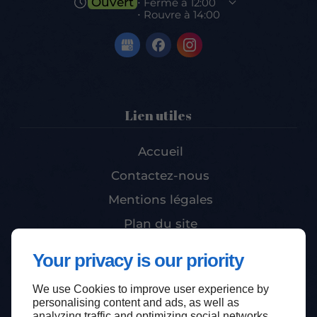
Ouvert
⋅ Ferme à 12:00
⋅ Rouvre à 14:00
Lien utiles
Accueil
Contactez-nous
Mentions légales
Plan du site
Your privacy is our priority
Haut de page
We use Cookies to improve user experience by
personalising content and ads, as well as
analyzing traffic and optimizing social networks