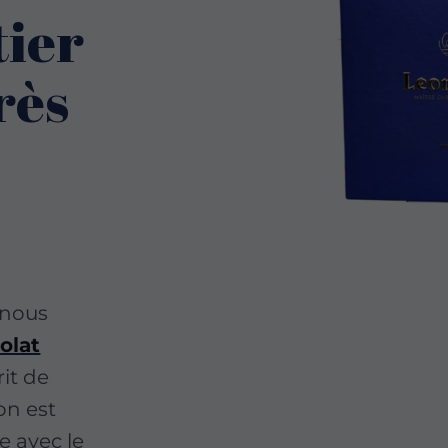
tier
rès
 nous
olat
rit de
on est
e avec le