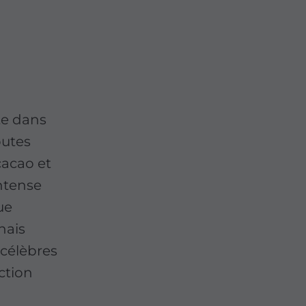
te dans
outes
cacao et
ntense
ue
nais
 célèbres
ction