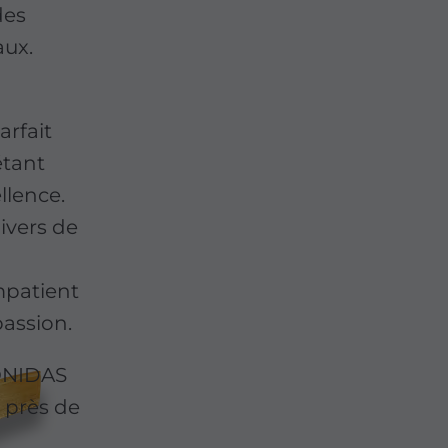
des
aux.
arfait
étant
llence.
ivers de
mpatient
passion.
EONIDAS
r près de