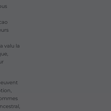
ous
acao
eurs
 valu la
que,
ur
peuvent
tion,
s sommes
ncestral,