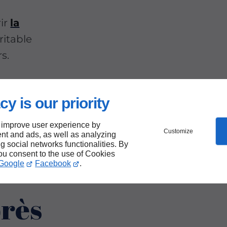
ir
la
ritable
s.
cy is our priority
 improve user experience by
Customize
nt and ads, as well as analyzing
ng social networks functionalities. By
you consent to the use of Cookies
Google
Facebook
.
près