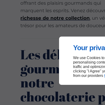
offrant des plaisirs gourmands qui
marquent les esprits. Venez découvr
richesse de notre collection
, un vé
trésor pour les amateurs de douceur
Your priva
Les délices
We use Cookies to
gourmands de
personalising conte
traffic and optimizi
clicking "I Agree" 
from our providers
notre
chocolaterie 