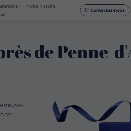
estations
Notre histoire
Contactez-nous
tés
près de Penne-d
leneuve-
enne-